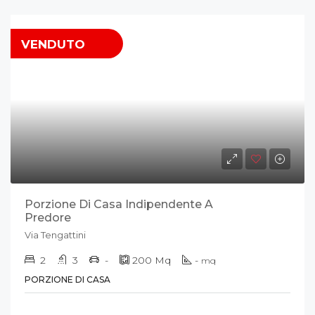
VENDUTO
Porzione Di Casa Indipendente A
Predore
Via Tengattini
2
3
-
200
Mq
-
mq
PORZIONE DI CASA