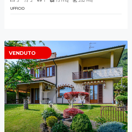
3
2
1
73
mq
252
mq
UFFICIO
VENDUTO