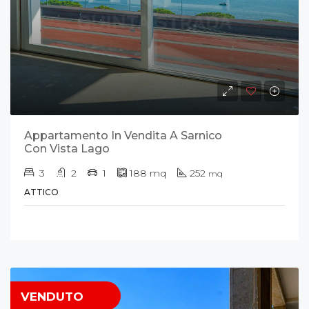
Appartamento In Vendita A Sarnico
Con Vista Lago
3
2
1
188
mq
252
mq
ATTICO
VENDUTO