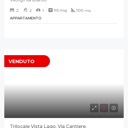
Villongo via solarolo
2
2
1
115
mq
100
mq
APPARTAMENTO
VENDUTO
Trilocale Vista Lago, Via Cantiere,