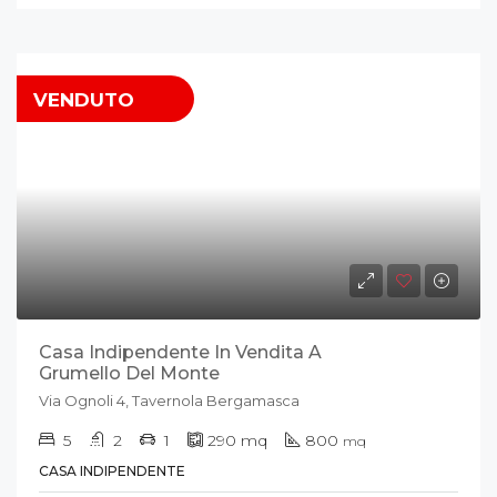
VENDUTO
Casa Indipendente In Vendita A
Grumello Del Monte
Via Ognoli 4, Tavernola Bergamasca
5
2
1
290
mq
800
mq
CASA INDIPENDENTE