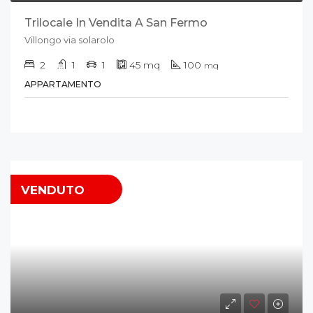
Trilocale In Vendita A San Fermo
Villongo via solarolo
2
1
1
45
mq
100
mq
APPARTAMENTO
VENDUTO