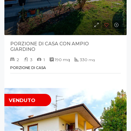
PORZIONE DI CASA CON AMPIO
GIARDINO
2
3
1
190
mq
330
mq
PORZIONE DI CASA
VENDUTO