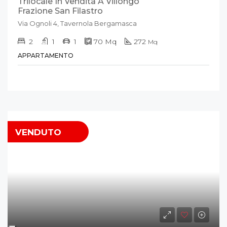
Trilocale In Vendita A Villongo
Frazione San Filastro
Via Ognoli 4, Tavernola Bergamasca
2
1
1
70
Mq
272
Mq
APPARTAMENTO
VENDUTO