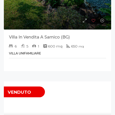
Villa In Vendita A Sarnico (BG)
6
5
1
600
mq
650
mq
VILLA UNIFAMILIARE
VENDUTO