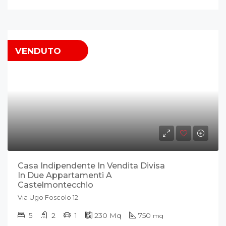
VENDUTO
Casa Indipendente In Vendita Divisa
In Due Appartamenti A
Castelmontecchio
Via Ugo Foscolo 12
5
2
1
230
Mq
750
mq