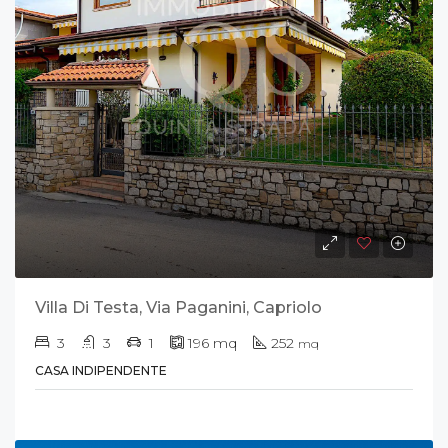
Villa Di Testa, Via Paganini, Capriolo
3
3
1
196
mq
252
mq
CASA INDIPENDENTE