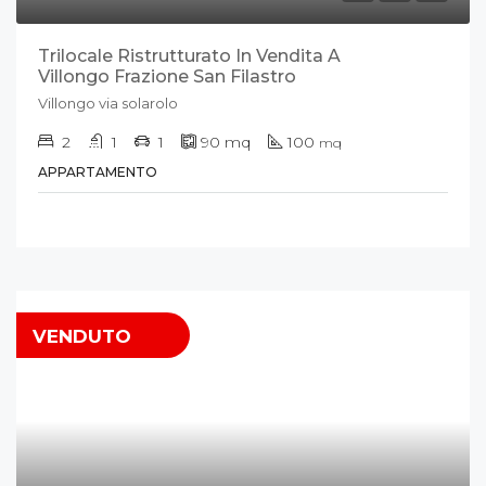
Trilocale Ristrutturato In Vendita A
Villongo Frazione San Filastro
Villongo via solarolo
2
1
1
90
mq
100
mq
APPARTAMENTO
VENDUTO