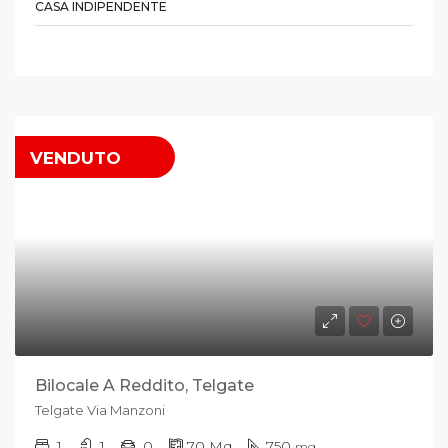
CASA INDIPENDENTE
VENDUTO
Bilocale A Reddito, Telgate
Telgate Via Manzoni
1
1
0
70
Mq
750
mq