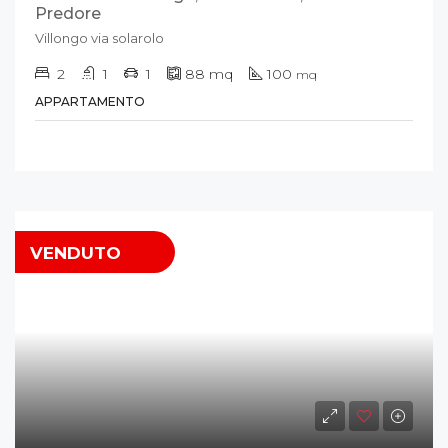
Predore
Villongo via solarolo
2
1
1
88
mq
100
mq
APPARTAMENTO
VENDUTO