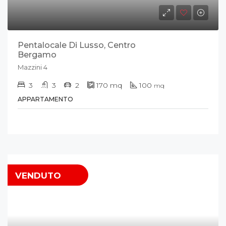
Pentalocale Di Lusso, Centro
Bergamo
Mazzini 4
3
3
2
170
mq
100
mq
APPARTAMENTO
VENDUTO