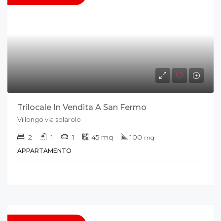
Trilocale In Vendita A San Fermo
Villongo via solarolo
2
1
1
45
mq
100
mq
APPARTAMENTO