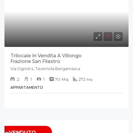
Trilocale In Vendita A Villongo
Frazione San Filastro
Via Ognoli 4, Tavernola Bergamasca
2
1
1
70
Mq
272
Mq
APPARTAMENTO
VENDUTO