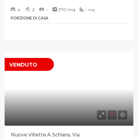
4
2
-
270
mq
-
mq
PORZIONE DI CASA
VENDUTO
Nuove Villette A Schiera, Via