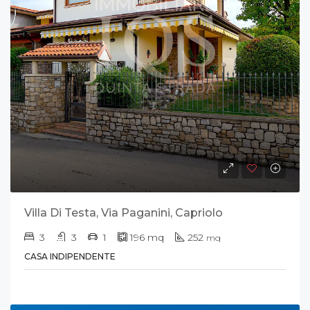
Villa Di Testa, Via Paganini, Capriolo
3
3
1
196
mq
252
mq
CASA INDIPENDENTE