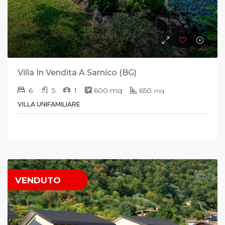
Villa In Vendita A Sarnico (BG)
6
5
1
600
mq
650
mq
VILLA UNIFAMILIARE
VENDUTO