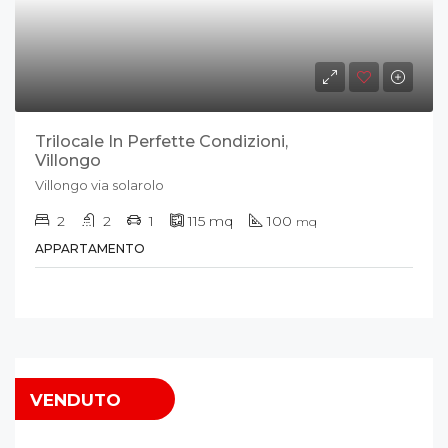
Trilocale In Perfette Condizioni,
Villongo
Villongo via solarolo
2
2
1
115
mq
100
mq
APPARTAMENTO
VENDUTO