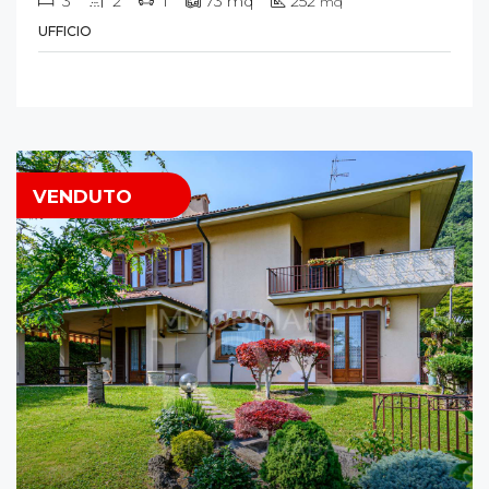
3
2
1
73
mq
252
mq
UFFICIO
VENDUTO