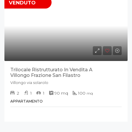
VENDUTO
Trilocale Ristrutturato In Vendita A
Villongo Frazione San Filastro
Villongo via solarolo
2
1
1
90
mq
100
mq
APPARTAMENTO