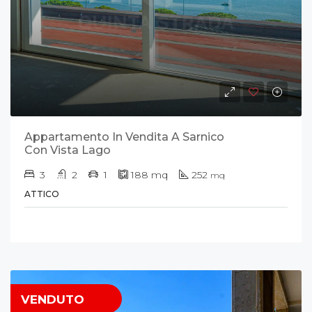
Appartamento In Vendita A Sarnico
Con Vista Lago
3
2
1
188
mq
252
mq
ATTICO
VENDUTO