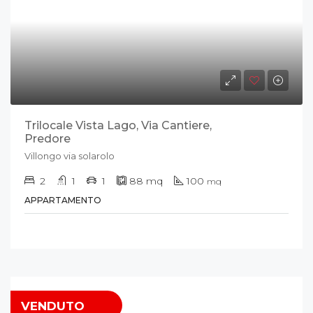
Trilocale Vista Lago, Via Cantiere,
Predore
Villongo via solarolo
2
1
1
88
mq
100
mq
APPARTAMENTO
VENDUTO