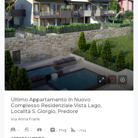
Ultimo Appartamento In Nuovo
Complesso Residenziale Vista Lago,
Località S. Giorgio, Predore
Via Anna Frank
-
-
-
-
mq
-
mq