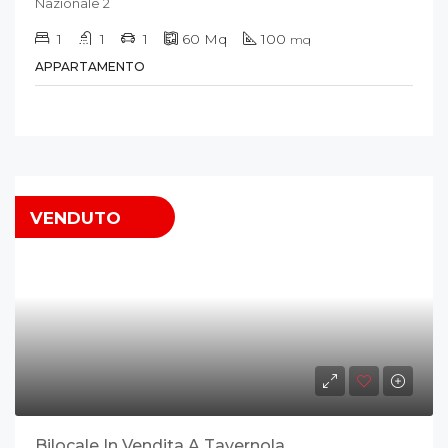
Nazionale 2
1
1
1
60
Mq
100
mq
APPARTAMENTO
VENDUTO
Bilocale In Vendita A Tavernola