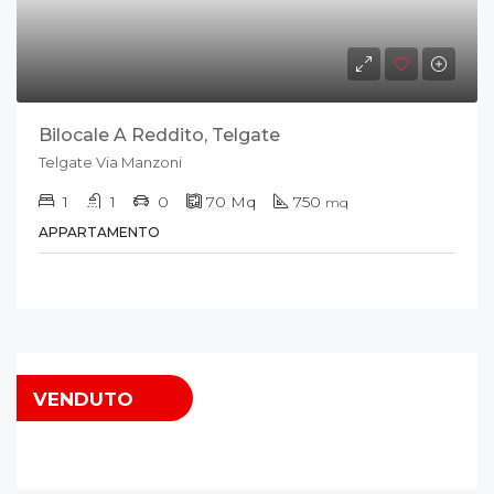
Bilocale A Reddito, Telgate
Telgate Via Manzoni
1
1
0
70
Mq
750
mq
APPARTAMENTO
VENDUTO