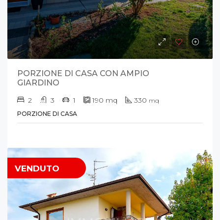
PORZIONE DI CASA CON AMPIO
GIARDINO
2
3
1
190
mq
330
mq
PORZIONE DI CASA
VENDUTO