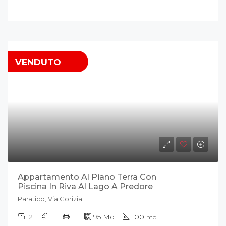
VENDUTO
Appartamento Al Piano Terra Con
Piscina In Riva Al Lago A Predore
Paratico, Via Gorizia
2
1
1
95
Mq
100
mq