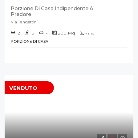
Porzione Di Casa Indipendente A
Predore
Via Tengattini
2
3
-
200
Mq
-
mq
PORZIONE DI CASA
VENDUTO