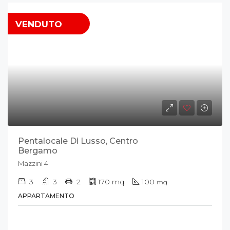
VENDUTO
Pentalocale Di Lusso, Centro
Bergamo
Mazzini 4
3
3
2
170
mq
100
mq
APPARTAMENTO