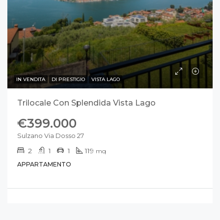
IN VENDITA
DI PRESTIGIO
VISTA LAGO
Trilocale Con Splendida Vista Lago
€399.000
Sulzano Via Dosso 27
2
1
1
119
mq
APPARTAMENTO