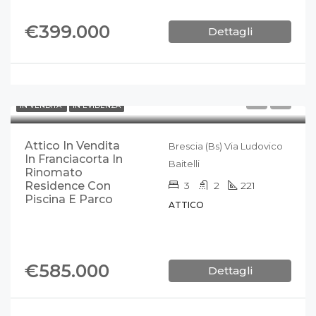
€399.000
Dettagli
IN VENDITA
IN EVIDENZA
Attico In Vendita
Brescia (Bs) Via Ludovico
In Franciacorta In
Baitelli
Rinomato
Residence Con
3
2
221
Piscina E Parco
ATTICO
€585.000
Dettagli