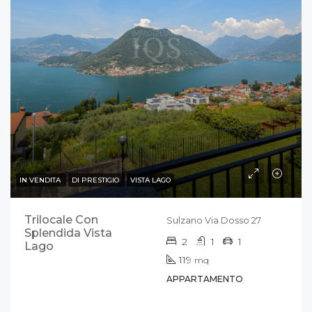
IN VENDITA
DI PRESTIGIO
VISTA LAGO
Trilocale Con
Sulzano Via Dosso 27
Splendida Vista
2
1
1
Lago
119
mq
APPARTAMENTO