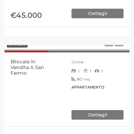
Dettagli
€45.000
IN VENDITA
VENDUTO
Bilocale In
Grone
Vendita A San
1
1
1
Fermo
60
mq
APPARTAMENTO
Dettagli