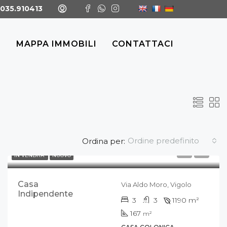
035.910413
I
MAPPA IMMOBILI
CONTATTACI
Ordine predefinito
Ordina per:
IN VENDITA
NUOVO
Casa
Via Aldo Moro, Vigolo
Indipendente
3
3
1190
m²
167
m²