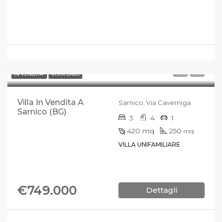
IN VENDITA
VISTA LAGO
Villa In Vendita A
Sarnico, Via Caverniga
Sarnico (BG)
3
4
1
420
mq
250
mq
VILLA UNIFAMILIARE
€749.000
Dettagli