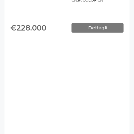
CASA COLONICA
€228.000
Dettagli