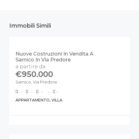
IN VENDITA
Immobili Simili
NUOVA COSTRUZIONE
IN EVIDENZA
VISTA LAGO
NUOVO
Nuove Costruzioni In Vendita A
Sarnico In Via Predore
a partire da
€950.000
Sarnico, Via Predore
-
-
-
-
-
APPARTAMENTO, VILLA
IN VENDITA
VISTA LAGO