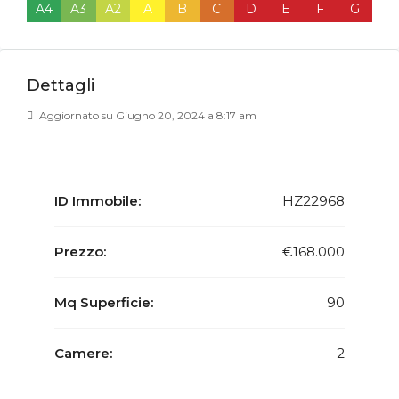
A4
A3
A2
A
B
C
D
E
F
G
Dettagli
Aggiornato su Giugno 20, 2024 a 8:17 am
ID Immobile:
HZ22968
Prezzo:
€168.000
Mq Superficie:
90
Camere:
2