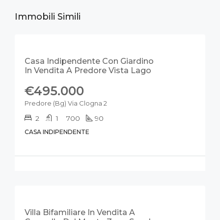
Immobili Simili
IN VENDITA
VISTA LAGO
Casa Indipendente Con Giardino
In Vendita A Predore Vista Lago
€495.000
Predore (Bg) Via Clogna 2
2
1
700
90
CASA INDIPENDENTE
IN VENDITA
SUBITO DISPONIBILE
Villa Bifamiliare In Vendita A